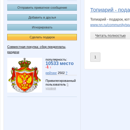
Annastasiay
BlonMi
Отправить приватное сообщение
Топиарий - пода
Добавить в друзья
Топиарий - подарок, ко
www.nn.ru/community/sp/
Игнорировать
IrinaKolc
Irinabzi
Читать полностью
Сделать подарок
Совместная покупка: сбор предоплаты,
раздачи
LAMYR84
LanaN
1
популярность:
10533 место
-1 ↓
рейтинг
2502
?
Mixxxx
Modnits
Привилегированный
пользователь
5
уровня
Nutka
OleOk