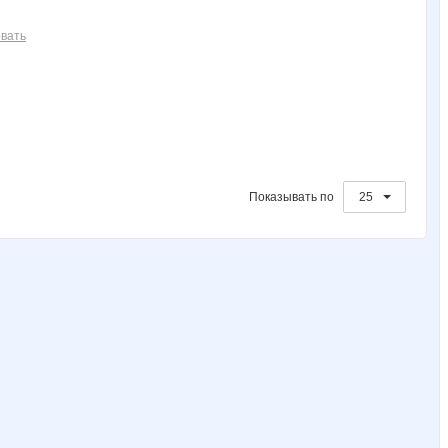
F@RO
FunFlower
H_elena
IRES
Indig@
вать
Knita
Konstante
Koshkakrol
Ksyuha
L1007
MamaNT
Mara-M
Mashyl
Meteliza
Miledy
Показывать по
25
Natali74
Natalya2907
Natusik0104
Nery
Nirkova
Radmira
Rakushka
Re$nichka
Sammer
Sc@rlet