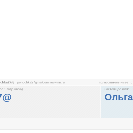
ochka27@
:
ponochka27gmailcom.www.nn.ru
пользователь имеет 
е 1 года назад
настоящее имя:
7@
Ольга