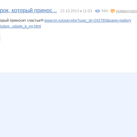
BroNzz@
CTREKOZZZA
Charmed Lady
Edissa
Electr@
Elna
рок, который принос...
23.10.2013 в 11:03
564
комментиро
торый приносит счастье!!!
www.nn.ru/user.php?user_id=243760&page=gallery
uslug...odarki_k_ng.html
na
Jannetka
JuJu595
JuliaRex
Julin
KMALA
Kathrin
N
Larshe
Latona
Lissa*
Lonza
Lusien
Lusien_send
a
N@T@LK@
NADA77-77
NAd123
Narmebel
Nata.li
Nata1
a
OlgaValerievna
Olushka)
Olya2908
Passion1985
Polechka
Pristavochka