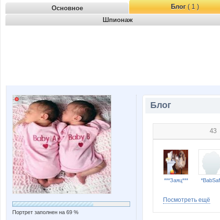
Блог
( 1 )
Основное
Шпионаж
Блог
43
***Заяц***
*BabSaf
Посмотреть ещё
Портрет заполнен на 69 %