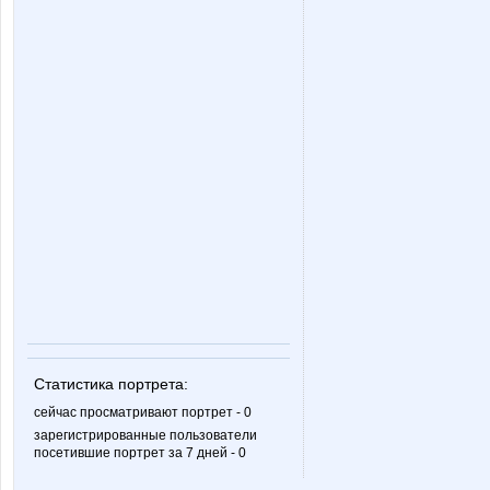
Siaga
Sneg
Zebra0604
adelnn
cheese-girl
cornflou
kattya
klochko
Статистика портрета:
mapiks
miss Ka
сейчас просматривают портрет - 0
зарегистрированные пользователи
посетившие портрет за 7 дней - 0