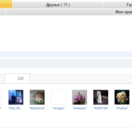
Друзья
( 75 )
Га
Мне нра
268
*
*Oks.Mishina*
*lebedeva*
*ягодка*
*Алмера*
*АЛИСКА*
*Рыбка*