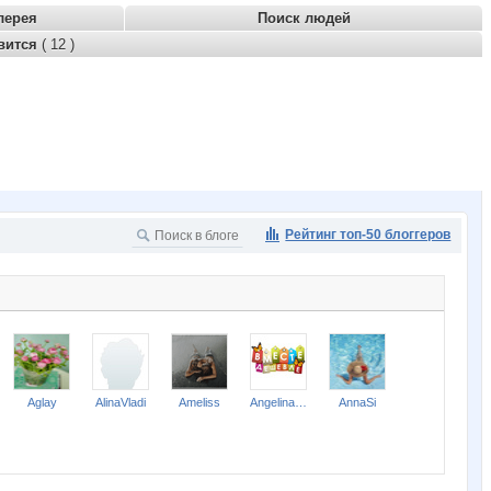
лерея
Поиск людей
вится
( 12 )
Рейтинг топ-50 блоггеров
Aglay
AlinaVladi
Ameliss
Angelina2307
AnnaSi